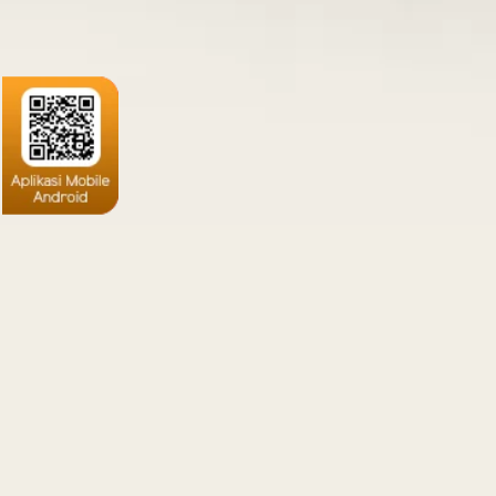
JADWAL BANK