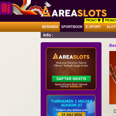
PROMO
PROM
BERANDA
SPORTBOOK
E-SPORT
SLOT
Info :
Be
D