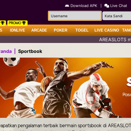
Download APK
Live Chat
O
PROMO
S
IDNLIVE
ARCADE
POKER
TOGEL
LIVE CASINO
TAN
AREASLOTS menghadirkan si
randa
Sportbook
apatkan pengalaman terbaik bermain sportsbook di AREASLOTS!