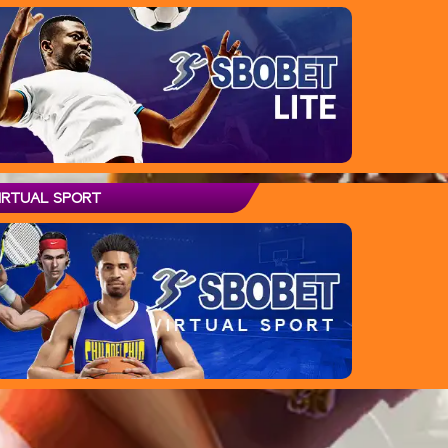
IRTUAL SPORT