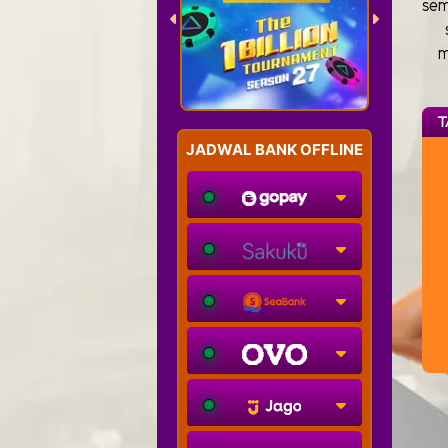
sem
m
T
JADWAL BANK OFFLINE