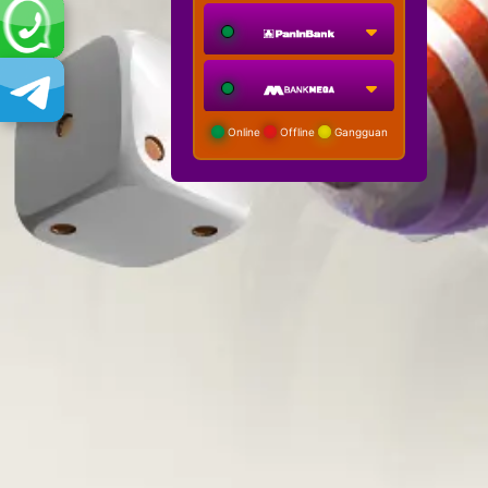
Online
Offline
Gangguan