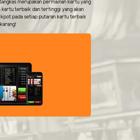
a tangkas merupakan permainan kartu yang
 kartu terbaik dan tertinggi yang akan
pot pada setiap putaran kartu terbaik
karang!