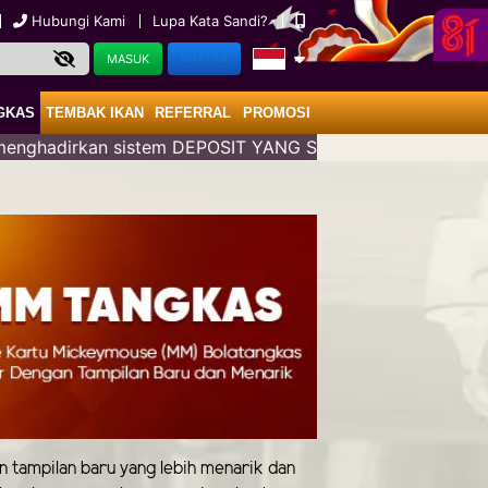
Hubungi Kami
Lupa Kata Sandi?
DAFTAR
GKAS
TEMBAK IKAN
REFERRAL
PROMOSI
istem DEPOSIT YANG SEMAKIN MUDAH Dengan FITUR Terbaru
 tampilan baru yang lebih menarik dan