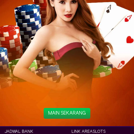
MAIN SEKARANG
JADWAL BANK
LINK AREASLOTS